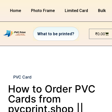
Home
Photo Frame
Limited Card
Bulk or
₹
0.00
PVC Card
How to Order PVC
Cards from
pvcprint.shop ||